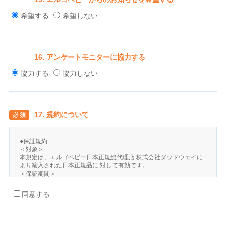
希望する
希望しない
16. アンケートモニターに協力する
協力する
協力しない
17. 規約について
●保証規約
＜対象＞
本規定は、エルゴベビー日本正規総代理店 株式会社ダッドウェイに
より輸入された日本正規品に 対して有効です。
＜保証期間＞
製品の購入日から起算して1年間です。
保証カードが同梱されている製品は、1年間の製品保証期間中にユー
同意する
ザー登録をしていただくことで保証期間が2年間に延長されます。
＜保証内容＞
お客さまが製品同梱の取扱説明書に準じて適正に使用、お手入れし
ていたにも関わらず、製品に不良が発生した場合には、保証期間内